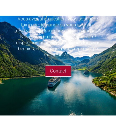
Vous avez une question, vous souhaitez
faire une demande ou vous avez une
réservation sur-mesure à nous proposer ?
Notre équipe commerciale est à votre
disposition pour vous aider dans tous vos
besoins, et s’engage à vous répondre en
moins de 24h.
Contact