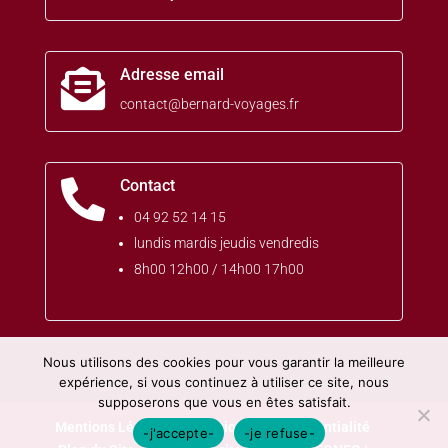
Adresse email

contact@bernard-voyages.fr
Contact

04 92 52 14 15
lundis mardis jeudis vendredis
8h00 12h00 / 14h00 17h00
Nous utilisons des cookies pour vous garantir la meilleure
expérience, si vous continuez à utiliser ce site, nous
supposerons que vous en êtes satisfait.
Mentions Légales
Politique de Confidentialité
-j'accepte-
-je refuse-