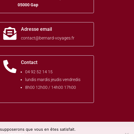
05000 Gap
Adresse email

contact@bernard-voyages.fr
Contact

04 92 52 14 15
lundis mardis jeudis vendredis
8h00 12h00 / 14h00 17h00
s supposerons que vous en êtes satisfait.