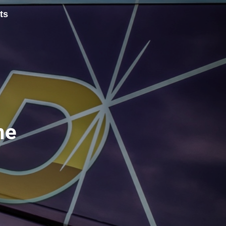
ts
ne