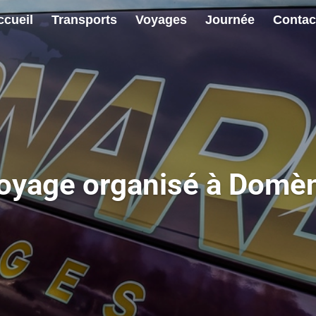
ccueil
Transports
Voyages
Journée
Contac
oyage organisé à Domè