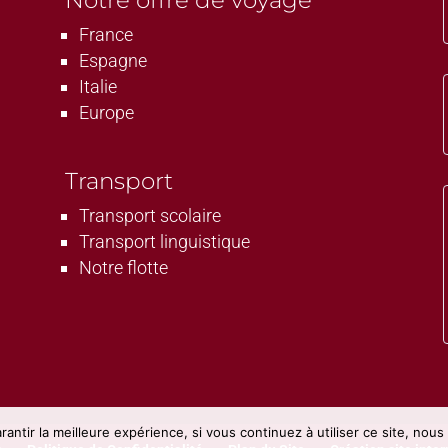
Notre offre de voyage
France
Espagne
Italie
Europe
Transport
Transport scolaire
Transport linguistique
Notre flotte
antir la meilleure expérience, si vous continuez à utiliser ce site, nou